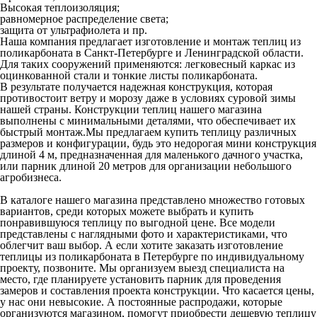
Высокая теплоизоляция;
равномерное распределение света;
защита от ультрафиолета и пр.
Наша компания предлагает изготовление и монтаж теплиц из
поликарбоната в Санкт-Петербурге и Ленинградской области.
Для таких сооружений применяются: легковесный каркас из
оцинкованной стали и тонкие листы поликарбоната.
В результате получается надежная конструкция, которая
противостоит ветру и морозу даже в условиях суровой зимы
нашей страны. Конструкции теплиц нашего магазина
выполнены с минимальными деталями, что обеспечивает их
быстрый монтаж.Мы предлагаем купить теплицу различных
размеров и конфигурации, будь это недорогая мини конструкция
длиной 4 м, предназначенная для маленького дачного участка,
или парник длиной 20 метров для организации небольшого
агробизнеса.
В каталоге нашего магазина представлено множество готовых
вариантов, среди которых можете выбрать и купить
понравившуюся теплицу по выгодной цене. Все модели
представлены с наглядными фото и характеристиками, что
облегчит ваш выбор. А если хотите заказать изготовление
теплицы из поликарбоната в Петербурге по индивидуальному
проекту, позвоните. Мы организуем выезд специалиста на
место, где планируете установить парник для проведения
замеров и составления проекта конструкции. Что касается цены,
у нас они невысокие. А постоянные распродажи, которые
организуются магазином, помогут приобрести дешевую теплицу